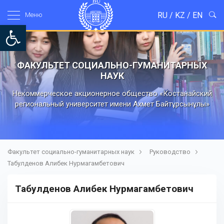
RU
/
KZ
/
EN
Mеню
Open toolbar
ФАКУЛЬТЕТ СОЦИАЛЬНО-ГУМАНИТАРНЫХ
НАУК
Некоммерческое акционерное общество «Костанайский
региональный университет имени Ахмет Байтұрсынұлы»
Факультет социально-гуманитарных наук
Руководство
Табулденов Алибек Нурмагамбетович
Табулденов Алибек Нурмагамбетович